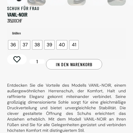
SCHUH FÜR
FRAU
VANIL-NOIR
315,00
CHF
Größen
36
37
38
39
40
41
Alternative:
IN DEN WARENKORB
Entdecken Sie die Vorteile des Modells VANIL-NOIR, einem
außergewöhnlichen Herrenschuh, der Komfort, Halt und
raffinierte Eleganz gekonnt miteinander verbindet. Seine
großzügig dimensionierte Sohle sorgt für eine gleichmäßige
Druckverteilung und bietet unvergleichliche Stabilität. Die
clever gestaltete Öffnung des Schuhs erleichtert das
Anziehen erheblich. Mit dem Modell VANIL-NOIR an Ihren
Füßen sind Sie für alle Gelegenheiten gerüstet und verbinden
höchsten Komfort mit distinguiertem Stil.