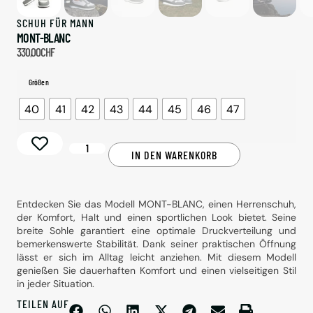
SCHUH FÜR
MANN
MONT-BLANC
330,00
CHF
Größen
40
41
42
43
44
45
46
47
Alternative:
IN DEN WARENKORB
Entdecken Sie das Modell MONT-BLANC, einen Herrenschuh,
der Komfort, Halt und einen sportlichen Look bietet. Seine
breite Sohle garantiert eine optimale Druckverteilung und
bemerkenswerte Stabilität. Dank seiner praktischen Öffnung
lässt er sich im Alltag leicht anziehen. Mit diesem Modell
genießen Sie dauerhaften Komfort und einen vielseitigen Stil
in jeder Situation.
TEILEN AUF